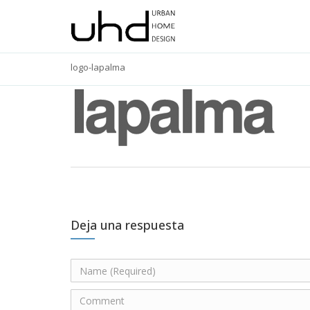
logo-lapalma
Deja una respuesta
N
a
m